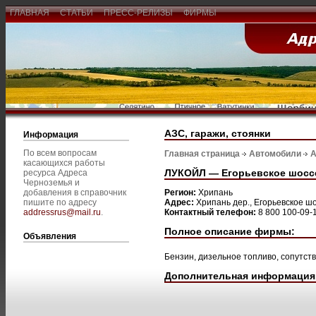
ГЛАВНАЯ
СТАТЬИ
ПРЕСС-РЕЛИЗЫ
ФИРМЫ
АЗС, гаражи, стоянки
Информация
По всем вопросам
Главная страница
Автомобили
А
касающихся работы
ЛУКОЙЛ — Егорьевское шоссе
ресурса Адреса
Черноземья и
добавления в справочник
Регион:
Хрипань
пишите по адресу
Адрес:
Хрипань дер., Егорьевское шо
addressrus@mail.ru
.
Контактный телефон:
8 800 100-09-
Полное описание фирмы:
Объявления
Бензин, дизельное топливо, сопутст
Дополнительная информация