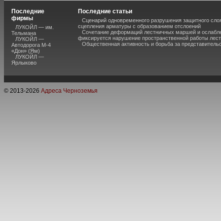
Последние
Последние статьи
фирмы
Сценарий одновременного разрушения защитного слоя
сцепления арматуры с образованием отслоений
ЛУКОЙЛ — им.
Сочетание деформаций лестничных маршей и ослабле
Тельмана
фиксируется нарушение пространственной работы лест
ЛУКОЙЛ —
Общественная активность и борьба за представитель
Автодорога М-4
«Дон» (Ям)
ЛУКОЙЛ —
Ярлыково
© 2013-
2026
Адреса Черноземья