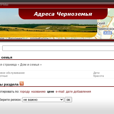
ИРМЫ
 семья
я страница
Дом и семья
овое обслуживание
Дети
отные
Красота
ы раздела
ртировать по:
городу
названию
цене
e-mail
дате добавления
берите регион: