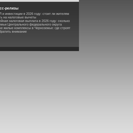
сс-релизы
 и инвестиции в 2026 году: стоит ли жителям
ь на налоговые вычеты
йная налоговая выплата в 2026 году: сколько
емьи Центрального федерального округа
ые жилые комплексы в Черноземье: где строят
обратить внимание