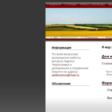
ГЛАВНАЯ
СТАТЬИ
ПРЕСС-РЕЛИЗЫ
Ф
Я ищу:
Информация
По всем вопросам
Дом и
касающихся работы
ресурса Адреса
Главна
Черноземья и
добавления в справочник
пишите по адресу
Быт
Жив
addressrus@mail.ru
.
Фирм
Объявления
Со
Вы