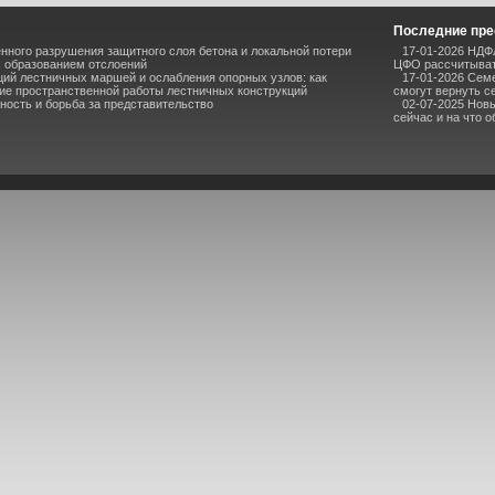
Последние пре
ного разрушения защитного слоя бетона и локальной потери
17-01-2026 НДФЛ
 образованием отслоений
ЦФО рассчитыват
ий лестничных маршей и ослабления опорных узлов: как
17-01-2026 Семе
е пространственной работы лестничных конструкций
смогут вернуть с
ость и борьба за представительство
02-07-2025 Нов
сейчас и на что 