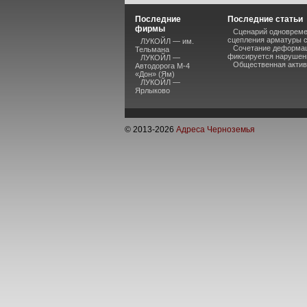
Последние
Последние статьи
фирмы
Сценарий одновремен
сцепления арматуры с
ЛУКОЙЛ — им.
Сочетание деформац
Тельмана
фиксируется нарушени
ЛУКОЙЛ —
Общественная активн
Автодорога М-4
«Дон» (Ям)
ЛУКОЙЛ —
Ярлыково
© 2013-
2026
Адреса Черноземья