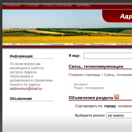
ГЛАВНАЯ
СТАТЬИ
ПРЕСС-РЕЛИЗЫ
ФИРМЫ
Я ищу:
Информация
По всем вопросам
Связь, телекоммуникации
касающихся работы
ресурса Адреса
Главная страница
Связь, телеком
Черноземья и
добавления в справочник
пишите по адресу
Интернет
Радио, телевидение
addressrus@mail.ru
.
Объявления раздела
Объявления
Сортировать по:
городу
назван
Выберите регион: