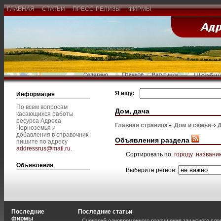
ГЛАВНАЯ
СТАТЬИ
ПРЕСС-РЕЛИЗЫ
ФИРМЫ
Я ищу:
Информация
По всем вопросам
Дом, дача
касающихся работы
ресурса Адреса
Главная страница
Дом и семья
Д
Черноземья и
добавления в справочник
Объявления раздела
пишите по адресу
addressrus@mail.ru
.
Сортировать по:
городу
названи
Объявления
Выберите регион:
Последние
Последние статьи
фирмы
Сценарий одновременного разрушения защитного слоя