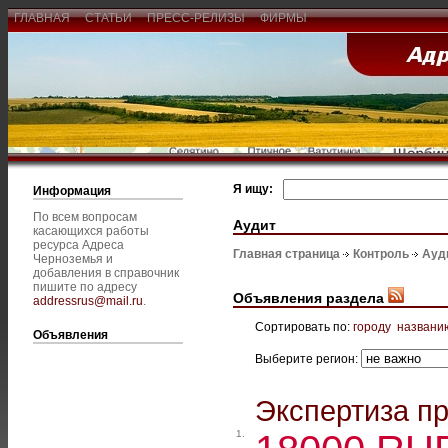
ГЛАВНАЯ
СТАТЬИ
ПРЕСС-РЕЛИЗЫ
ФИРМЫ
Я ищу:
Информация
По всем вопросам
Аудит
касающихся работы
ресурса Адреса
Главная страница
Контроль
Ауд
Черноземья и
добавления в справочник
пишите по адресу
Объявления раздела
addressrus@mail.ru
.
Сортировать по:
городу
названи
Объявления
Выберите регион:
Экспертиза п
1.