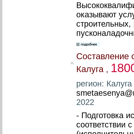
Высококвалифи
оказывают услу
строительных,
пусконаладочны
Составление 
11.
180
Калуга ,
регион: Калуга 
smetaesenya@m
2022
- Подготовка и
соответствии 
(исполнительн