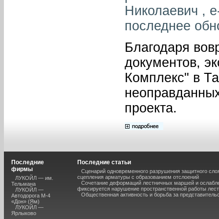
Николаевич , e
последнее обн
Благодаря вов
документов, э
Комплекс" в Та
неоправданных
проекта.
Последние
Последние статьи
фирмы
Сценарий одновременного разрушения защитного слоя
сцепления арматуры с образованием отслоений
ЛУКОЙЛ — им.
Сочетание деформаций лестничных маршей и ослабле
Тельмана
фиксируется нарушение пространственной работы лест
ЛУКОЙЛ —
Общественная активность и борьба за представитель
Автодорога М-4
«Дон» (Ям)
ЛУКОЙЛ —
Ярлыково