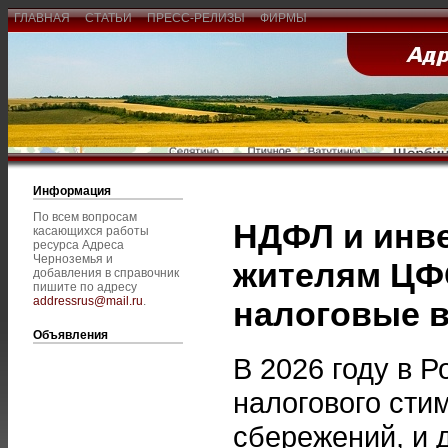
ГЛАВНАЯ
СТАТЬИ
ПРЕСС-РЕЛИЗЫ
ФИРМЫ
Информация
По всем вопросам
НДФЛ и инве
касающихся работы
ресурса Адреса
Черноземья и
жителям ЦФ
добавления в справочник
пишите по адресу
addressrus@mail.ru
.
налоговые 
Объявления
В 2026 году в 
налогового сти
сбережений, и 