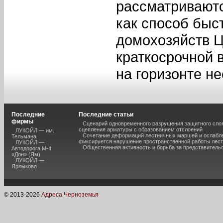
рассматриваютс
как способ быс
домохозяйств Ц
краткосрочной 
на горизонте не
Последние
Последние статьи
фирмы
Сценарий одновременного разрушения защитного слоя
сцепления арматуры с образованием отслоений
ЛУКОЙЛ — им.
Сочетание деформаций лестничных маршей и ослабле
Тельмана
фиксируется нарушение пространственной работы лест
ЛУКОЙЛ —
Общественная активность и борьба за представитель
Автодорога М-4
«Дон» (Ям)
ЛУКОЙЛ —
Ярлыково
© 2013-
2026
Адреса Черноземья